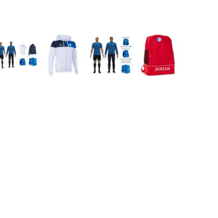
lique Basic-T
Clique Basic
Clique Basic
Herren
Junior
Hoody
Hoody Junior
Sweatjacke
"Authentic"
FCM COACH
FCM CREW
FCM STARTER
RUCKSACK
SET
HOODIE
SET
GROSS