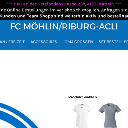
*** neu an der Netzibodenstrasse 23b, 4133 Pratteln ***
ine Online Bestellungen im ver1shop.ch möglich. Anfragen si
Kunden und Team Shops sind weiterhin aktiv und bestellba
FC MÖHLIN/RIBURG-ACLI
AN / FREIZEIT
ACCESSOIRES
JOMA GRÖSSEN
SET BESTELL-
Produkt wählen