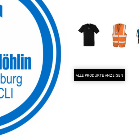
Clique Basic-T
Clique Basic-T
C
Women
Herren
Result Safe-
Premium T-
Guard Zip
Shirt
Safety Tabard
ALLE PRODUKTE ANZEIGEN