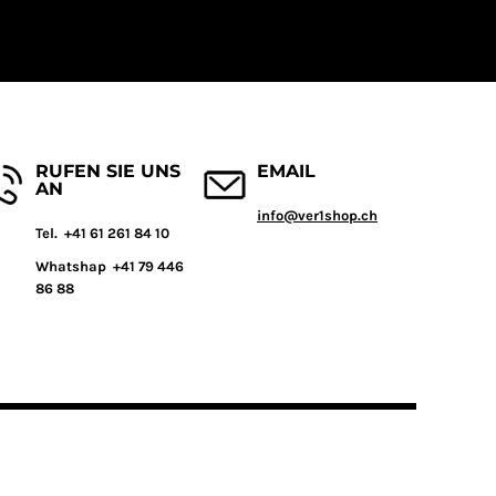
RUFEN SIE UNS
EMAIL
AN
info@ver1shop.ch
T
el. +41 61 261 84 10
Whatshap +41 79 446
86 88