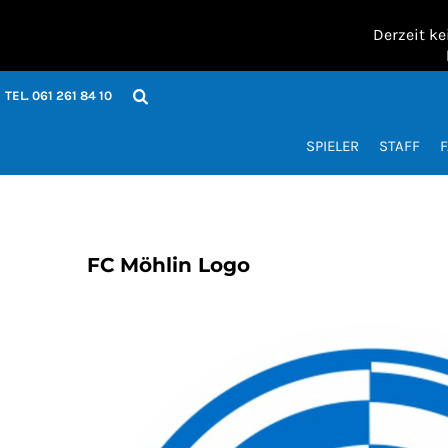
SPIELER
Derzeit ke
STAFF
FAN / FREIZEIT
ACCESSOIRES
TEL. 061 261 84 10
JOMA GRÖSSEN
SET BESTELL-FORMULAR
KONTAKT
SPIELER
STAFF
F
Anmelden
Registrieren
Warenkorb: 0 Artikel
FC Möhlin Logo