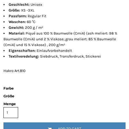
Geschlecht:
Unisex
Größe:
XS -3XL
Passform:
Regular Fit
Waschen:
60 °C
Gewicht:
200 g / m²
Material:
Piqué aus 100 % Baumwolle (CmiA) (ash meliert: 98 %
Baumwolle (CmiA) und 2 % Viskose; grau meliert: 85 % Baumwolle
(CmiA) und 15 % Viskose) , 200 g/m²
Eigenschaften:
Einlaufvorbehandelt
Textilveredelung:
Siebdruck, Transferdruck, Stickerei
Hakro Art.810
Farbe
Größe
Menge
ADD TO CART