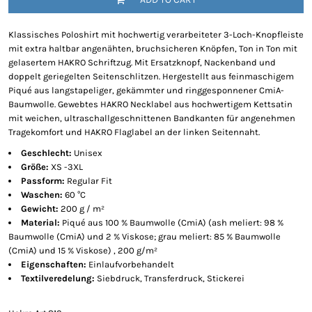
Klassisches Poloshirt mit hochwertig verarbeiteter 3-Loch-Knopfleiste
mit extra haltbar angenähten, bruchsicheren Knöpfen, Ton in Ton mit
gelasertem HAKRO Schriftzug. Mit Ersatzknopf, Nackenband und
doppelt geriegelten Seitenschlitzen. Hergestellt aus feinmaschigem
Piqué aus langstapeliger, gekämmter und ringgesponnener CmiA-
Baumwolle. Gewebtes HAKRO Necklabel aus hochwertigem Kettsatin
mit weichen, ultraschallgeschnittenen Bandkanten für angenehmen
Tragekomfort und HAKRO Flaglabel an der linken Seitennaht.
Geschlecht:
Unisex
Größe:
XS -3XL
Passform:
Regular Fit
Waschen:
60 °C
Gewicht:
200 g / m²
Material:
Piqué aus 100 % Baumwolle (CmiA) (ash meliert: 98 %
Baumwolle (CmiA) und 2 % Viskose; grau meliert: 85 % Baumwolle
(CmiA) und 15 % Viskose) , 200 g/m²
Eigenschaften:
Einlaufvorbehandelt
Textilveredelung:
Siebdruck, Transferdruck, Stickerei