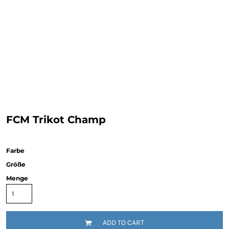
FCM Trikot Champ
Farbe
Größe
Menge
ADD TO CART