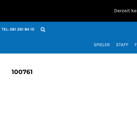
SPIELER
Derzeit ke
STAFF
FAN / FREIZEIT
ACCESSOIRES
TEL. 061 261 84 10
JOMA GRÖSSEN
SET BESTELL-FORMULAR
KONTAKT
SPIELER
STAFF
F
Anmelden
Registrieren
Warenkorb: 0 Artikel
100761