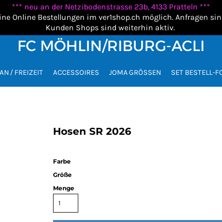
*** neu an der Netzibodenstrasse 23b, 4133 Pratteln ***
ine Online Bestellungen im ver1shop.ch möglich. Anfragen si
Kunden Shops sind weiterhin aktiv.
FC MÖHLIN/RIBURG-ACLI
AN / FREIZEIT
ACCESSOIRES
JOMA GRÖSSEN
SET BESTELL-
Hosen SR 2026
Farbe
Größe
Menge