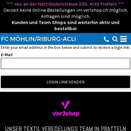
*** neu an der Netzibodenstrasse 23b, 4133 Pratteln ***
Derzeit keine Online Bestellungen im ver1shop.ch möglich.
Anfragen sind möglich.
Kunden und Team Shops sind weiterhin aktiv und
bestellbar
FC MÖHLIN/RIBURG-ACLI
Enter your email address in the box below and submit to receive a login link.
E-Mail
LOGIN LINK SENDEN
UNSER TEXTIL VEREDELUNGS TEAM IN PRATTELN